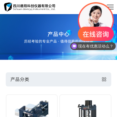
产品中心

历经考验的专业产品 · 值得信赖的合作伙伴
现在有优惠活动么？
首页
产品分类

关于德翔

新闻动态

产品中心
