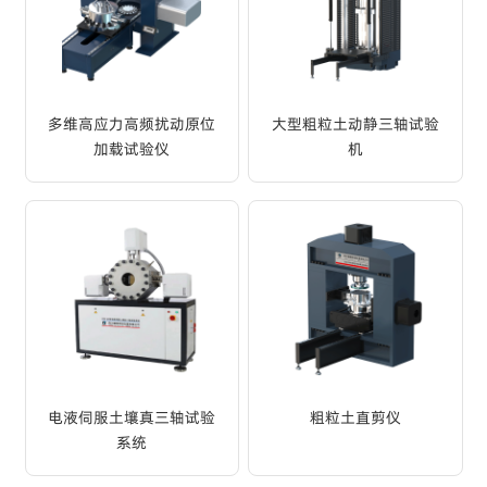
服务支持

联系我们
多维高应力高频扰动原位
大型粗粒土动静三轴试验
加载试验仪
机
选择语言
CN
EN
全国客户服务热线
400-9937-273
电液伺服土壤真三轴试验
粗粒土直剪仪
系统