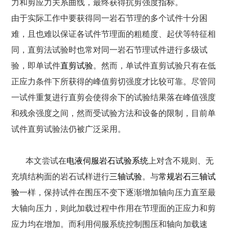
力和剪应力关系曲线，最终获得抗剪强度指标。
由于实际工作中要获得同一岩石节理的多个试件十分困
难，且也难以保证各试件节理面的粗糙度、起伏等特征相
首页
同，直剪法试验时也常对同一岩石节理试件进行多级试
验，即单试件
直剪试验
。然而，单试件直剪试验只有在低
关于德翔

正应力条件下所获得的峰值剪切强度才比较可靠。尽管同
新闻动态

一试件重复进行直剪会使得余下的试验结果落在峰值强度
和残余强度之间，然而受试验方法和设备的限制，目前单
产品中心

试件直剪试验法仍被广泛采用。
服务支持

联系我们
本文尝试在
电液伺服岩石试验系统
上对含不规则、无
充填结构面的岩石试样进行
三轴试验
。与
常规岩石三轴试
验
一样，保持试件在围压不变下逐渐增加轴向压力直至最
大轴向压力，则此加载过程中作用在节理面的正应力和剪
应力均在增加。而利用伺服系统控制围压和轴向加载速