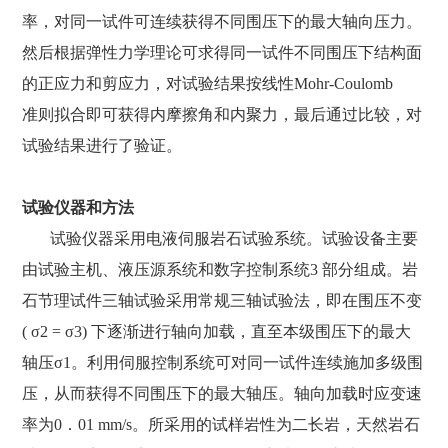
率，对同一试件可连续获得不同围压下的最大轴向压力。
然后根据弹性力学理论可求得同一试件不同围压下结构面
的正应力和剪应力，对试验结果按线性Mohr-Coulomb
选择语言
准则拟合即可获得内摩擦角和内聚力，最后通过比较，对
CN
EN
试验结果进行了验证。
试验仪器和方法
试验仪器采用电液伺服岩石试验系统。试验设备主要
由试验主机、液压源系统和数字控制系统3 部分组成。岩
石节理试件三轴试验采用常规三轴试验法，即在围压不变
( σ2 = σ3) 下逐渐进行轴向加载，直至本级围压下的最大
全国客户服务热线
轴压σ1。利用伺服控制系统可对同一试件连续施加多级围
400-9937-273
压，从而获得不同围压下的最大轴压。轴向加载时应变速
率为0．01 mm/s。所采用的试样岩性为二长岩，天然岩石