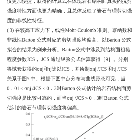
仅更加便捷，获得的计算式在体现岩石结构面真实的抗剪
强度特性方面也更为精确，且总体反映了岩石节理剪切强
度的非线性特征。
( 3) 在较高正应力下，线性Mohr-Coulomb 准则、幂函数和
非线性Barton 公式对应的剪切强度均偏高。以Barton 公式
拟合的结果为例来分析。Barton公式中涉及到结构面粗糙
程度参数JCS， JCS 通过经验公式估算获得［9］。分别
将试验获得的σnj和τj除以JCS，并绘制σnj /JCS 和τj /JCS
关系于图5 中。根据下图中点分布与曲线形态可见，当
0．01＜σnj /JCS＜0．3时Barton 公式估计的岩石结构面剪
切强度是比较可靠的，而当σnj /JCS＞0．3时Barton 公式
估计的岩石节理剪切强度将偏高。