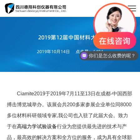
2019第12届中国材料大会

2019年10月14日
点击量：6484
你们是怎么收费的呢？
Ciamite2019于2019年7月11至13日在成都-中国西部
首页
搏击博览城举办。该展会共200多家参展企业单位同8000
关于德翔

多位材料科研领域专家,我公司也入驻了此届大会。致力
于在
高端力学试验设备
行业为您提供最先进的技术与产
新闻动态

品，最高效的解决方案和全方位的服务，成为具有全球影